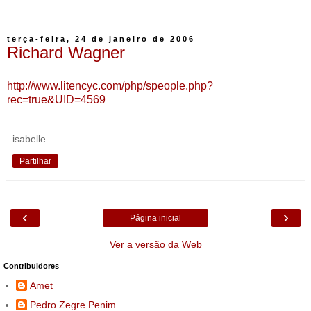
terça-feira, 24 de janeiro de 2006
Richard Wagner
http://www.litencyc.com/php/speople.php?
rec=true&UID=4569
isabelle
Partilhar
‹
›
Página inicial
Ver a versão da Web
Contribuidores
Amet
Pedro Zegre Penim