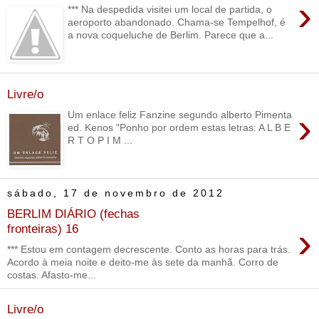
›
*** Na despedida visitei um local de partida, o
aeroporto abandonado. Chama-se Tempelhof, é
a nova coqueluche de Berlim. Parece que a...
Livre/o
›
Um enlace feliz Fanzine segundo alberto Pimenta
ed. Kenos "Ponho por ordem estas letras: A L B E
R T O P I M ...
sábado, 17 de novembro de 2012
BERLIM DIÁRIO (fechas
›
fronteiras) 16
*** Estou em contagem decrescente. Conto as horas para trás.
Acordo à meia noite e deito-me às sete da manhã. Corro de
costas. Afasto-me...
Livre/o