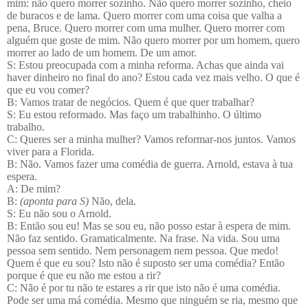
mim: não quero morrer sozinho. Não quero morrer sozinho, cheio
de buracos e de lama. Quero morrer com uma coisa que valha a
pena, Bruce. Quero morrer com uma mulher. Quero morrer com
alguém que goste de mim. Não quero morrer por um homem, quero
morrer ao lado de um homem. De um amor.
S: Estou preocupada com a minha reforma. Achas que ainda vai
haver dinheiro no final do ano? Estou cada vez mais velho. O que é
que eu vou comer?
B: Vamos tratar de negócios. Quem é que quer trabalhar?
S: Eu estou reformado. Mas faço um trabalhinho. O último
trabalho.
C: Queres ser a minha mulher? Vamos reformar-nos juntos. Vamos
viver para a Florida.
B: Não. Vamos fazer uma comédia de guerra. Arnold, estava à tua
espera.
A: De mim?
B:
(aponta para S)
Não, dela.
S: Eu não sou o Arnold.
B: Então sou eu! Mas se sou eu, não posso estar à espera de mim.
Não faz sentido. Gramaticalmente. Na frase. Na vida. Sou uma
pessoa sem sentido. Nem personagem nem pessoa. Que medo!
Quem é que eu sou? Isto não é suposto ser uma comédia?
Então
porque é que eu não me estou a rir?
C: Não é por tu não te estares a rir que isto não é uma comédia.
Pode ser uma má comédia. Mesmo que ninguém se ria, mesmo que