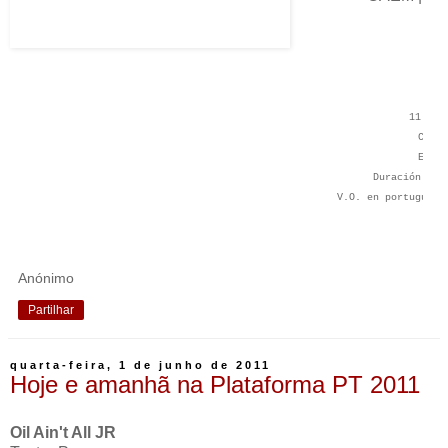
ma
11 de 
CAEM 
Estre
Duración 2h3
V.O. en portugués,
un espetaculo de Teatr
Músi
Anónimo
COPRODUCIDO POR Centr
(P
Partilhar
DIRECCIÓN: Teatro Prag
Jardim, José Maria Viei
quarta-feira, 1 de junho de 2011
Hoje e amanhã na Plataforma PT 2011
Ped
DIRECCIÓN MUSICAL: Mar
Oil Ain't All JR
PRODUCCIÓN: