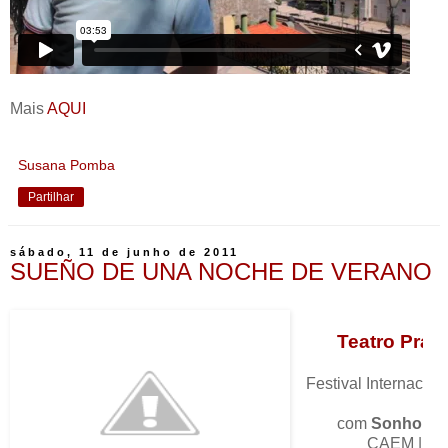
Mais
AQUI
Susana Pomba
Partilhar
sábado, 11 de junho de 2011
SUEÑO DE UNA NOCHE DE VERANO
Teatro Pra
n
Festival Internacion
com
Sonho de 
CAEM | 11 