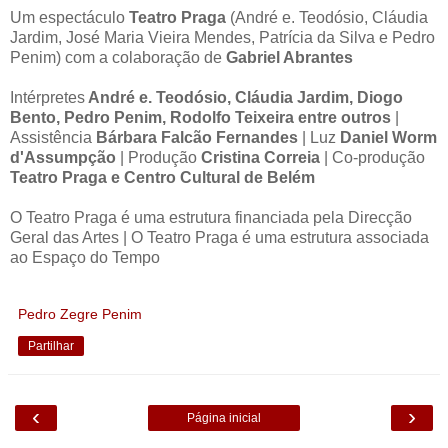
Viola -
Um espectáculo
Teatro Praga
(André e. Teodósio, Cláudia
Viola de Ga
Jardim, José Maria Vieira Mendes, Patrícia da Silva e Pedro
Violone 
Penim) com a colaboração de
Gabriel Abrantes
Clave –
Oboe –
Intérpretes
André e. Teodósio, Cláudia Jardim, Diogo
Trompeta I 
Bento, Pedro Penim, Rodolfo Teixeira entre outros
|
Trompeta II
Assistência
Bárbara Falcão Fernandes
| Luz
Daniel Worm
Fagote - G
d'Assumpção
| Produção
Cristina Correia
| Co-produção
Percussión 
Teatro Praga e Centro Cultural de Belém
COPRODUCIDO POR Centr
O Teatro Praga é uma estrutura financiada pela Direcção
(P
Geral das Artes | O Teatro Praga é uma estrutura associada
ao Espaço do Tempo
El Teatro Praga es un
DGArtes y está asoci
Pedro Zegre Penim
“Os Músicos do Tejo” es
ayuntami
Partilhar
agradecimientos: 
Conservatorio Profesi
‹
›
Página inicial
FÀCYL agradece su cola