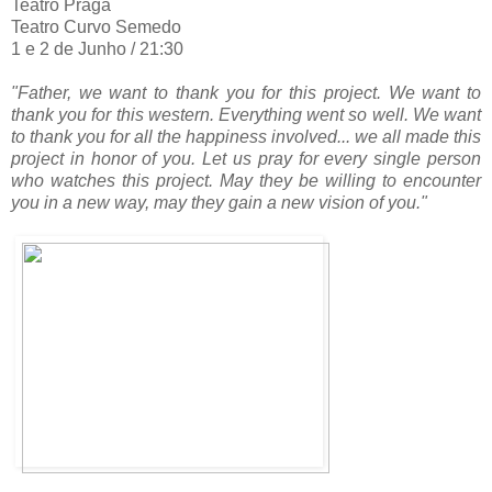
Teatro Praga
LUZ: Daniel
Teatro Curvo Semedo
ESCENOGRAFÍA: Bá
1 e 2 de Junho / 21:30
VIDEO: An
Leonor Noivo, Salomé La
"Father, we want to thank you for this project. We
want to
Catarina Camp
thank you for this western. Everything went so well. We want
ARTISTAS INVITADOS: 
to thank you for all the happiness involved... we all made this
Campino, Javier Nuñez 
project in honor of you. Let us pray for every single person
who watches this project. May they be willing to encounter
DANZA BARROC
you in a new way, may they gain a new vision of you."
Soprano – Raqu
Contra-teno
Tenor – Jo
Bajo - 
Coro Olisipo: Armando P
Gerhardt
Una hada/sop
Orquesta: “O
Violino I Álvaro Pinto
Violino II – Reyes Ga