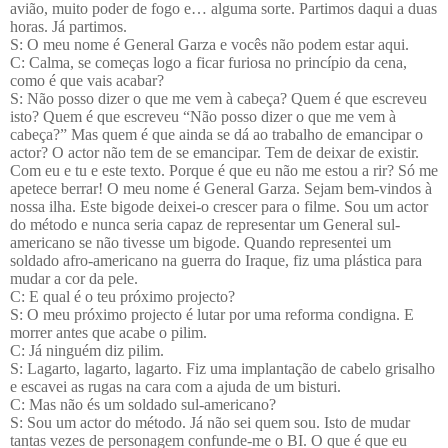
avião, muito poder de fogo e… alguma sorte.
Partimos daqui a duas
horas. Já partimos.
S: O meu nome é General Garza e vocês não podem estar aqui.
C: Calma,
se começas logo a ficar furiosa no princípio da cena,
como é que vais acabar?
S: Não posso
dizer o que me vem à cabeça? Quem é que escreveu
isto? Quem é que escreveu “Não posso dizer o que me vem à
cabeça?” Mas quem é que ainda se dá ao trabalho de emancipar o
actor? O actor não tem de se emancipar. Tem de deixar de existir.
Com eu e tu e este texto. Porque é que eu não me estou a rir? Só me
apetece berrar! O meu nome é General Garza. Sejam bem-vindos à
nossa ilha. Este bigode deixei-o crescer para o filme. Sou um actor
do método e nunca seria capaz de representar um General sul-
americano se não tivesse um bigode. Quando representei um
soldado afro-americano na guerra do Iraque, fiz uma plástica para
mudar a cor da pele.
C: E qual é o teu próximo projecto?
S: O meu próximo projecto é lutar por uma reforma condigna. E
morrer antes que acabe o pilim.
C: Já ninguém diz pilim.
S: Lagarto, lagarto, lagarto. Fiz uma implantação de cabelo grisalho
e escavei as rugas na cara com a ajuda de um bisturi.
C: Mas não és um soldado sul-americano?
S: Sou um actor do método. Já não sei quem sou. Isto de mudar
tantas vezes de personagem confunde-me o BI. O que é que eu