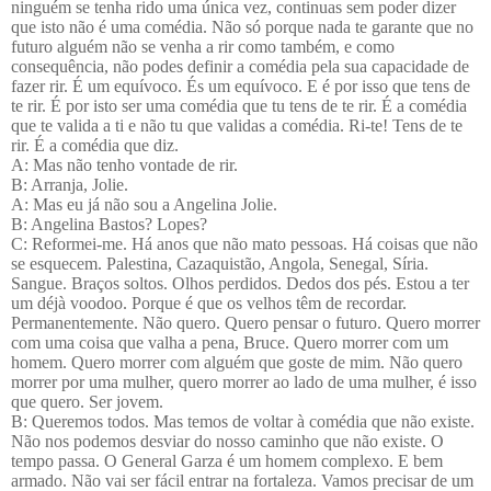
ninguém se tenha rido uma única vez, continuas sem poder dizer
que isto não é uma comédia. Não só porque nada te garante que no
futuro alguém não se venha a rir como também, e como
consequência, não podes definir a comédia pela sua capacidade de
fazer rir. É um equívoco. És um equívoco. E é por isso que tens de
te rir. É por isto ser uma comédia que tu tens de te rir. É a comédia
que te valida a ti e não tu que validas a comédia. Ri-te! Tens de te
rir. É a comédia que diz.
A: Mas não tenho vontade de rir.
B: Arranja, Jolie.
A: Mas eu já não sou a Angelina Jolie.
B: Angelina Bastos? Lopes?
C: Reformei-me. Há anos que não mato pessoas. Há coisas que não
se esquecem. Palestina, Cazaquistão, Angola, Senegal, Síria.
Sangue. Braços soltos. Olhos perdidos. Dedos dos pés. Estou a ter
um déjà voodoo.
Porque é que os velhos têm de recordar.
Permanentemente. Não quero. Quero pensar o futuro. Quero morrer
com uma coisa que valha a pena, Bruce. Quero morrer com um
homem. Quero morrer com alguém que goste de mim. Não quero
morrer por uma mulher, quero morrer ao lado de uma mulher, é isso
que quero. Ser jovem.
B: Queremos todos. Mas temos de voltar à comédia que não existe.
Não nos podemos desviar do nosso caminho que não existe. O
tempo passa. O General Garza é um homem complexo. E bem
armado. Não vai ser fácil entrar na fortaleza. Vamos precisar de um