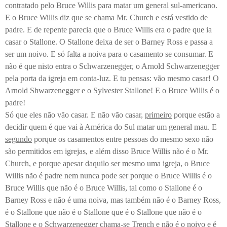
contratado pelo Bruce Willis para matar um general sul-americano.
E o Bruce Willis diz que se chama Mr. Church e está vestido de
padre. E de repente parecia que o Bruce Willis era o padre que ia
casar o Stallone. O Stallone deixa de ser o Barney Ross e passa a
ser um noivo. E só falta a noiva para o casamento se consumar. E
não é que nisto entra o Schwarzenegger, o Arnold Schwarzenegger
pela porta da igreja em conta-luz. E tu pensas: vão mesmo casar! O
Arnold Shwarzenegger e o Sylvester Stallone! E o Bruce Willis é o
padre!
Só que eles não vão casar. E não vão casar,
primeiro
porque estão a
decidir quem é que vai à América do Sul matar um general mau. E
segundo
porque os casamentos entre pessoas do mesmo sexo não
são permitidos em igrejas, e além disso Bruce Willis não é o Mr.
Church, e porque apesar daquilo ser mesmo uma igreja, o Bruce
Willis não é padre nem nunca pode ser porque o Bruce Willis é o
Bruce Willis que não é o Bruce Willis, tal como o Stallone é o
Barney Ross e não é uma noiva, mas também não é o Barney Ross,
é o Stallone que não é o Stallone que é o Stallone que não é o
Stallone e o Schwarzenegger chama-se Trench e não é o noivo e é