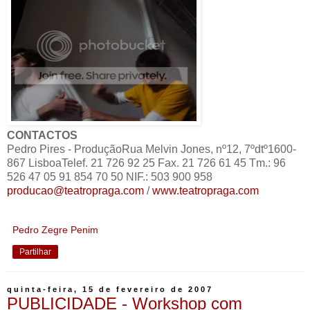
CONTACTOS
Pedro Pires - ProduçãoRua Melvin Jones, nº12, 7ºdtº1600-
867 LisboaTelef. 21 726 92 25 Fax. 21 726 61 45 Tm.: 96
526 47 05 91 854 70 50 NIF.: 503 900 958
producao@teatropraga.com
/
www.teatropraga.com
Pedro Zegre Penim
Partilhar
quinta-feira, 15 de fevereiro de 2007
PUBLICIDADE - Workshop com