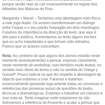
porque senão vejo-as cair invariavelmente no registo dos
bêbedos dos Malucos do Riso.
Margarida + Manel – Tentamos uma abordagem mais física
a este jogo duplo. Os actores transformaram um diálogo
entre Farpas e o seu patrão Harpagão em dois monólogos.
Falamos da importância da direcção do texto, que aqui é
dito para o público. Aumentamos ao texto alguns trechos
que eu acho importantes e que tinham sido retirados.
Parece que os actores concordam.
Nota:
Ao contrário do que alguns dos alunos estarão neste
momento (eventualmente) a pensar, estamos claramente,
neste momento do workshop, num território muito teatral, no
sentido mais óbvio do termo e não no sentido do Ortega y
Gasset
*
. Pouco radical no que diz respeito à abordagem do
objecto que estamos a criar. Falamos e tratamos
essencialmente (pesando logicamente todas as conversas e
referências das primeiras aulas) de questões do teatro,
técnicas e dramatúrgicas. Estamos a trabalhar um clássico e
isso nota-se. Tento imaginar onde estaríamos se não
tivéssemos a referência do Avarento e acabo a pensar que