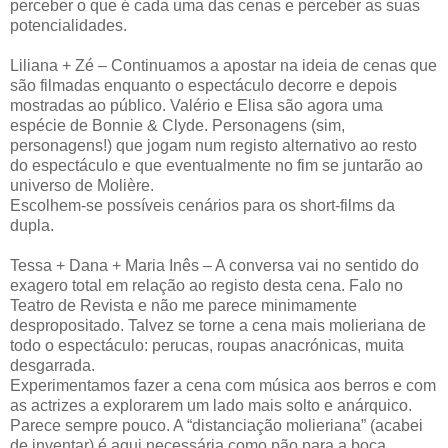
perceber o que é cada uma das cenas e perceber as suas
potencialidades.
Liliana + Zé – Continuamos a apostar na ideia de cenas que
são filmadas enquanto o espectáculo decorre e depois
mostradas ao público. Valério e Elisa são agora uma
espécie de Bonnie & Clyde. Personagens (sim,
personagens!) que jogam num registo alternativo ao resto
do espectáculo e que eventualmente no fim se juntarão ao
universo de Molière.
Escolhem-se possíveis cenários para os short-films da
dupla.
Tessa + Dana + Maria Inês – A conversa vai no sentido do
exagero total em relação ao registo desta cena. Falo no
Teatro de Revista e não me parece minimamente
despropositado. Talvez se torne a cena mais molieriana de
todo o espectáculo: perucas, roupas anacrónicas, muita
desgarrada.
Experimentamos fazer a cena com música aos berros e com
as actrizes a explorarem um lado mais solto e anárquico.
Parece sempre pouco. A “distanciação molieriana” (acabei
de inventar) é aqui necessária como pão para a boca,