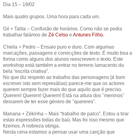
Dia 15 – 19/02
Mais quatro grupos. Uma hora para cada um.
Gil + Talita – Confusão de horários. Como não se podia
trabalhar falámos de
Zé Celso
e
Antunes Filho.
Cheila + Pedro – Ensaio puro e duro. Com algumas
marcações, passagens e correcções de texto. É muito boa a
forma como alguns dos alunos reescrevem o texto. Este
workshop está também a entrar no terreno lamacento da
bela “escrita criativa”.
No que diz respeito ao trabalho das personagens (é bom
escrever isto sem represálias) parece-me que os actores
querem sempre fazer mais do que aquilo que é preciso.
Querem! Querem! Querem! Está na altura dos "meninos"
deixarem de ter esse género de "quereres".
Mariana + Zékinha – Mais “trabalho de palco”. Estou a tirar
estas expressões todas do baú. Mas foi isso mesmo que
fizemos. A nobreza obriga.
Nesta cena estamos a pensar usar uma canção que