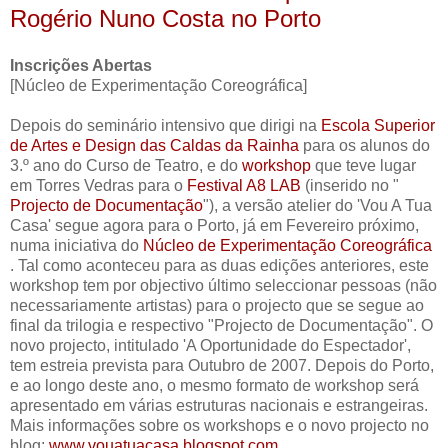
Rogério Nuno Costa no Porto
Inscrições Abertas
[Núcleo de Experimentação Coreográfica]
Depois do seminário intensivo que dirigi na
Escola Superior
de Artes e Design das Caldas da Rainha
para os alunos do
3.º ano do Curso de Teatro, e do
workshop
que teve lugar
em Torres Vedras para o
Festival A8 LAB
(inserido no "
Projecto de Documentação
"), a versão atelier do 'Vou A Tua
Casa' segue agora para o Porto, já em Fevereiro próximo,
numa iniciativa do
Núcleo de Experimentação Coreográfica
. Tal como aconteceu para as duas edições anteriores, este
workshop tem por objectivo último seleccionar pessoas (não
necessariamente artistas) para o projecto que se segue ao
final da trilogia e respectivo "Projecto de Documentação". O
novo projecto, intitulado 'A Oportunidade do Espectador',
tem estreia prevista para Outubro de 2007. Depois do Porto,
e ao longo deste ano, o mesmo formato de workshop será
apresentado em várias estruturas nacionais e estrangeiras.
Mais informações sobre os workshops e o novo projecto no
blog:
www.vouatuacasa.blogspot.com