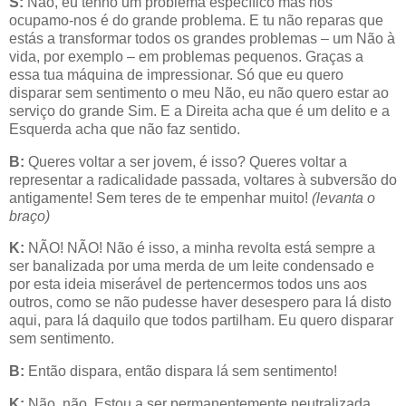
S:
Não, eu tenho um problema específico mas nós
ocupamo-nos é do grande problema. E tu não reparas que
estás a transformar todos os grandes problemas – um Não à
vida, por exemplo – em problemas pequenos. Graças a
essa tua máquina de impressionar. Só que eu quero
disparar sem sentimento o meu Não, eu não quero estar ao
serviço do grande Sim. E a Direita acha que é um delito e a
Esquerda acha que não faz sentido.
B:
Queres voltar a ser jovem, é isso? Queres voltar a
representar a radicalidade passada, voltares à subversão do
antigamente! Sem teres de te empenhar muito!
(levanta o
braço)
K:
NÃO! NÃO! Não é isso, a minha revolta está sempre a
ser banalizada por uma merda de um leite condensado e
por esta ideia miserável de pertencermos todos uns aos
outros, como se não pudesse haver desespero para lá disto
aqui, para lá daquilo que todos partilham. Eu quero disparar
sem sentimento.
B:
Então dispara, então dispara lá sem sentimento!
K:
Não, não. Estou a ser permanentemente neutralizada