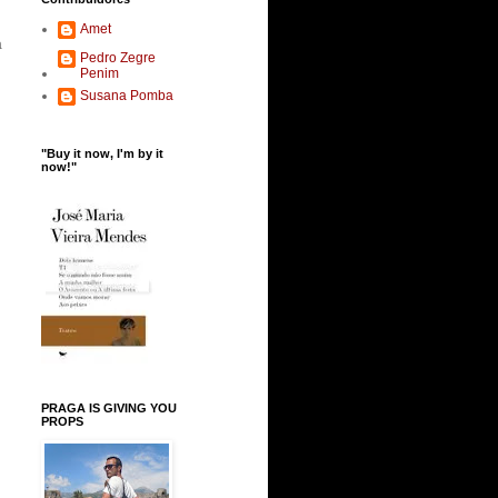
Amet
a
Pedro Zegre
Penim
Susana Pomba
"Buy it now, I'm by it
now!"
PRAGA IS GIVING YOU
PROPS