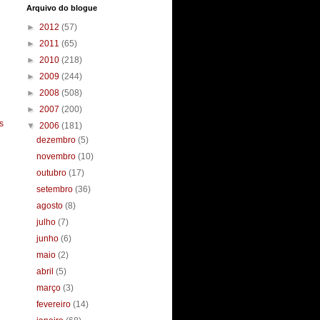
Arquivo do blogue
►
2012
(57)
►
2011
(65)
►
2010
(218)
►
2009
(244)
►
2008
(508)
►
2007
(200)
s
▼
2006
(181)
dezembro
(5)
novembro
(10)
outubro
(17)
setembro
(36)
agosto
(8)
julho
(7)
junho
(6)
maio
(2)
abril
(5)
março
(3)
fevereiro
(14)