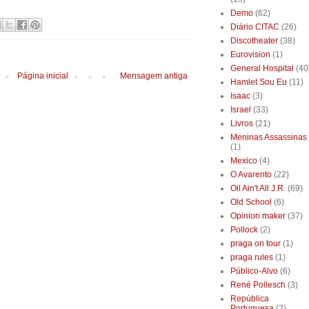
Demo
(62)
Diário CITAC
(26)
Discotheater
(38)
Eurovision
(1)
General Hospital
(40
Página inicial
Mensagem antiga
Hamlet Sou Eu
(11)
Isaac
(3)
Israel
(33)
Livros
(21)
Meninas Assassinas
(1)
Mexico
(4)
O Avarento
(22)
Oil Ain't All J.R.
(69)
Old School
(6)
Opinion maker
(37)
Pollock
(2)
praga on tour
(1)
praga rules
(1)
Público-Alvo
(6)
René Pollesch
(3)
República
Portuguesa
(2)