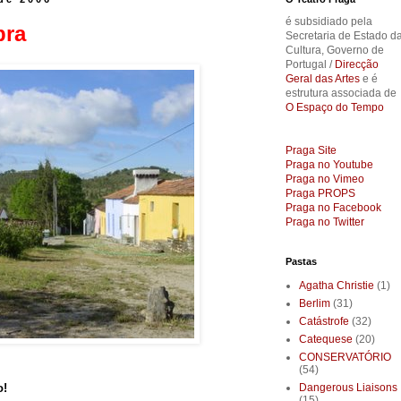
é subsidiado pela
bra
Secretaria de Estado d
Cultura, Governo de
Portugal /
Direcção
Geral das Artes
e é
estrutura associada de
O Espaço do Tempo
Praga Site
Praga no Youtube
Praga no Vimeo
Praga PROPS
Praga no Facebook
Praga no Twitter
Pastas
Agatha Christie
(1)
Berlim
(31)
Catástrofe
(32)
Catequese
(20)
CONSERVATÓRIO
(54)
Dangerous Liaisons
o!
(15)