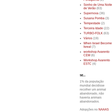
Sonho de Uma Noite
de Verão
(63)
Supernova
(36)
Susana Pomba
(3)
Tempestade
(2)
Terceira Idade
(22)
TURBO-FOLK
(63)
Vários
(19)
When Israel Become
Isreal
(7)
workshop Avarento
CEM
(6)
Workshop Avarento
ESTC
(4)
SE...
1% da população
mundial decidisse
recolher um animal
abandonado, não
haveria animais
abandonados.
Adopções no
NAAAS