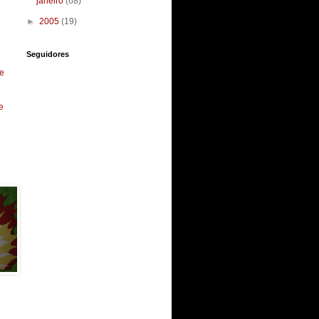
janeiro
(68)
►
2005
(19)
Seguidores
e
e