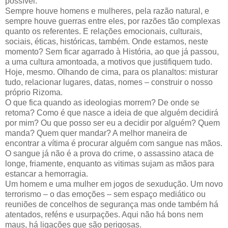
possível.
Sempre houve homens e mulheres, pela razão natural, e
sempre houve guerras entre eles, por razões tão complexas
quanto os referentes. E relações emocionais, culturais,
sociais, éticas, históricas, também. Onde estamos, neste
momento? Sem ficar agarrado à História, ao que já passou,
a uma cultura amontoada, a motivos que justifiquem tudo.
Hoje, mesmo. Olhando de cima, para os planaltos: misturar
tudo, relacionar lugares, datas, nomes – construir o nosso
próprio Rizoma.
O que fica quando as ideologias morrem? De onde se
retoma? Como é que nasce a ideia de que alguém decidirá
por mim? Ou que posso ser eu a decidir por alguém? Quem
manda? Quem quer mandar? A melhor maneira de
encontrar a vítima é procurar alguém com sangue nas mãos.
O sangue já não é a prova do crime, o assassino ataca de
longe, friamente, enquanto as vitimas sujam as mãos para
estancar a hemorragia.
Um homem e uma mulher em jogos de sexudução. Um novo
terrorismo – o das emoções – sem espaço mediático ou
reuniões de concelhos de segurança mas onde também há
atentados, reféns e usurpações. Aqui não há bons nem
maus, há ligações que são perigosas.