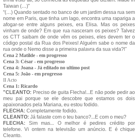
Taiwan (…)”
“(…) Quando sentado no banco de um jardim dessa rua sem
nome em Paris, que tinha um lago, encontra uma rapariga a
afogar-se entre alguns peixes, era Elisa. Mas os peixes
vinham de onde? Em que rua nasceram os peixes? Talvez
os CTT saibam de onde vêm os peixes, eles devem ter o
código postal da Rua dos Peixes! Alguém sabe o nome da
rua onde o Nemo disse a primeira palavra da sua vida?!"
Cena 2 Matilde - em progresso
Cena 3: César - em progresso
Cena 4: Joana - Já editado no ultimo post
Cena 5: João - em progresso
II Acto
Cena 1: Ricardo
"CLEANTO:
Preciso de guita Flecha!...E não pode pedir ao
meu pai porque se ele descobre que estamos os dois
apaixonados pela Mariana, eu estou fodido.
FLECHA:
Completamente fodido.
CLEANTO:
Já falaste com o teu banco?...E com o meu?
FLECHA:
Sim mas... O melhor é pedires crédito por
telefone. Vi ontem na televisão um anúncio. E é chique
Cleanto.