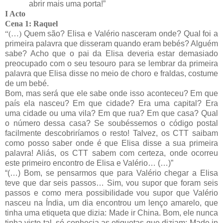
abrir mais uma porta!”
I Acto
Cena 1: Raquel
“(…)
Quem são? Elisa e Valério nasceram onde? Qual foi a
primeira palavra que disseram quando eram bebés? Alguém
sabe? Acho que o pai da Elisa deveria estar demasiado
preocupado com o seu tesouro para se lembrar da primeira
palavra que Elisa disse no meio de choro e fraldas, costume
de um bebé.
Bom, mas será que ele sabe onde isso aconteceu? Em que
país ela nasceu? Em que cidade? Era uma capital? Era
uma cidade ou uma vila? Em que rua? Em que casa? Qual
o número dessa casa? Se soubéssemos o código postal
facilmente descobriríamos o resto! Talvez, os CTT saibam
como posso saber onde é que Elisa disse a sua primeira
palavra! Aliás, os CTT sabem com certeza, onde ocorreu
este primeiro encontro de Elisa e Valério… (…)”
“(…) Bom, se pensarmos que para Valério chegar a Elisa
teve que dar seis passos… Sim, vou supor que foram seis
passos e como mera possibilidade vou supor que Valério
nasceu na Índia, um dia encontrou um lenço amarelo, que
tinha uma etiqueta que dizia: Made ir China. Bom, ele nunca
tinha visto tal, só conhecia as etiquetas que diziam: Made in