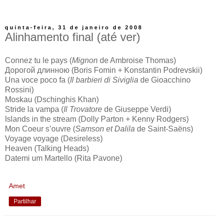
quinta-feira, 31 de janeiro de 2008
Alinhamento final (até ver)
Connez tu le pays (
Mignon
de Ambroise Thomas)
Дорогой длинною (Boris Fomin + Konstantin Podrevskii)
Una voce poco fa (
Il barbieri di Siviglia
de Gioacchino
Rossini)
Moskau (Dschinghis Khan)
Stride la vampa (
Il Trovatore
de Giuseppe Verdi)
Islands in the stream (Dolly Parton + Kenny Rodgers)
Mon Coeur s’ouvre (
Samson et Dalila
de Saint-Saëns)
Voyage voyage (Desireless)
Heaven (Talking Heads)
Datemi um Martello (Rita Pavone)
Amet
Partilhar