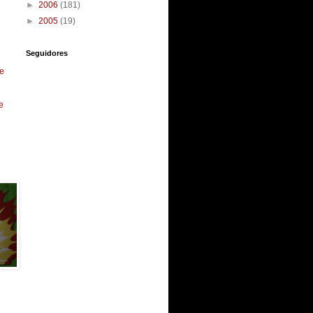
►
2006
(181)
►
2005
(19)
Seguidores
e
e