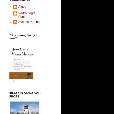
Amet
a
Pedro Zegre
Penim
Susana Pomba
"Buy it now, I'm by it
now!"
PRAGA IS GIVING YOU
PROPS