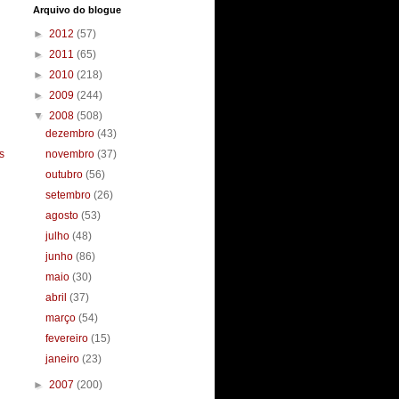
Arquivo do blogue
►
2012
(57)
►
2011
(65)
►
2010
(218)
►
2009
(244)
▼
2008
(508)
dezembro
(43)
s
novembro
(37)
outubro
(56)
setembro
(26)
agosto
(53)
julho
(48)
junho
(86)
maio
(30)
abril
(37)
março
(54)
fevereiro
(15)
janeiro
(23)
►
2007
(200)