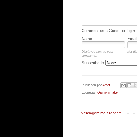
Comment as a Guest, or login:
Name
Emai
Displayed next to your
Not dis
comments.
Subscribe to
Publicada por
Amet
Etiquetas:
Opinion maker
Mensagem mais recente