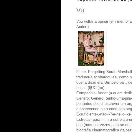
Vu
Vou voltar a opinar (em memóri
Ander!).
Filme: Forgetting Sarah Marshal
tradutor/a acobardou-se, como p
queria dizer era 'Um belo par.. de
Local: (l)UCI(fer)
Companhia: Ander (a quem dedic
Género: Género, tenho-uma-pila
portantos-decidi-escrever-um-ar
e-aparecendo-nu-a-cada-oito-seg
É-suficiente-,-não-!-?-#-hello-!-:(-
Estrelas: para mim a estrela é u
pop (mas por vezes nota-se dema
biografia cinematográfica (talbe