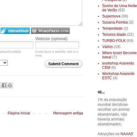
Sonho de Uma Noite
de Verão
(63)
Supernova
(36)
Susana Pomba
(3)
Tempestade
(2)
Terceira Idade
(22)
l
Website (optional)
TURBO-FOLK
(63)
Vários
(19)
played publicly.
If you have a website, link to it
When Israel Become
here.
Isreal
(7)
workshop Avarento
Submit Comment
CEM
(6)
Workshop Avarento
ESTC
(4)
SE...
1% da população
mundial decidisse
recolher um animal
Página inicial
Mensagem antiga
abandonado, não
haveria animais
abandonados.
Adopções no
NAAAS