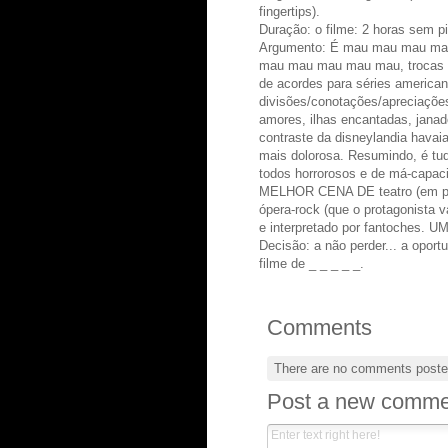
fingertips).
Duração: o filme: 2 horas sem 
Argumento: É mau mau mau m
mau mau mau mau mau, trocas 
de acordes para séries americana
divisões/conotações/apreciações
amores, ilhas encantadas, janad
contraste da disneylandia havai
mais dolorosa. Resumindo, é tu
todos horrorosos e de má-capac
MELHOR CENA DE teatro (em 
ópera-rock (que o protagonista 
e interpretado por fantoches.
Decisão: a não perder... a opor
filme de _ _ _ _ _.
Comments
There are no comments poste
Post a new comme