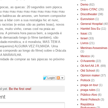
Demo
(62)
pipocas, as quecas: 20 segundos sem pipoca.
Diário CITAC
(26)
au mau mau mau mau mau mau mau mau mau
Discotheater
(38)
e baldrocas de amores, um homem compositor
Eurovision
(1)
s a lidar com a sua nostalgia hic et nunc,
General Hospital
(40
 racistas (e estas são as partes boas), novos
os, muito vinho, cenas cool na praia ao
Hamlet Sou Eu
(11)
ana. A primeira hora passa bem, a segunda é
Isaac
(3)
do demasiado longo (o filme também), são
Israel
(33)
idade-mimética, e é moralista; MAS TEM A
Livros
(21)
pequenino) ALGUMA VEZ FILMADA. Uma
Meninas Assassinas
vai compondo ao longo do filme) sobre o Drácula
(1)
 UMA MARAVILHA.
Mexico
(4)
tunidade de comprar as tais pipocas no próximo
O Avarento
(22)
Oil Ain't All J.R.
(69)
Old School
(6)
Opinion maker
(37)
Login
Pollock
(2)
praga on tour
(1)
d yet.
Be the first one!
praga rules
(1)
Público-Alvo
(6)
nt
René Pollesch
(3)
República
Portuguesa
(2)