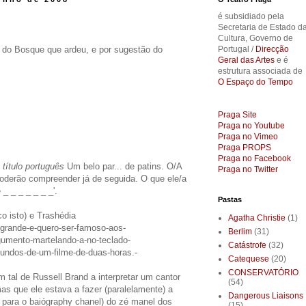
é subsidiado pela
Secretaria de Estado d
Cultura, Governo de
a do Bosque que ardeu, e por sugestão do
Portugal /
Direcção
Geral das Artes
e é
estrutura associada de
O Espaço do Tempo
Praga Site
Praga no Youtube
Praga no Vimeo
Praga PROPS
Praga no Facebook
l
título português
Um belo par... de patins. O/A
Praga no Twitter
oderão compreender já de seguida. O que ele/a
 _ _ _ _ _ _ _'.
Pastas
o isto) e Trashédia
Agatha Christie
(1)
-grande-e-quero-ser-famoso-aos-
Berlim
(31)
gumento-martelando-a-no-teclado-
Catástrofe
(32)
undos-de-um-filme-de-duas-horas.-
Catequese
(20)
CONSERVATÓRIO
m tal de Russell Brand a interpretar um cantor
(54)
s que ele estava a fazer (paralelamente) a
Dangerous Liaisons
z para o baiógraphy chanel) do zé manel dos
(15)