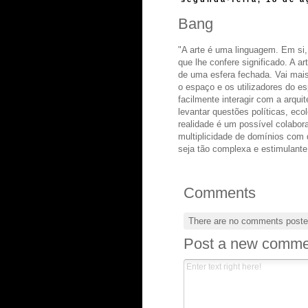
Bang
"A arte é uma linguagem. Em si,
que lhe confere significado. A ar
de uma esfera fechada. Vai mais
o espaço e os utilizadores do e
facilmente interagir com a arqui
levantar questões políticas, eco
realidade é um possível colabora
multiplicidade de domínios com 
seja tão complexa e estimulante
Comments
There are no comments poste
Post a new comme