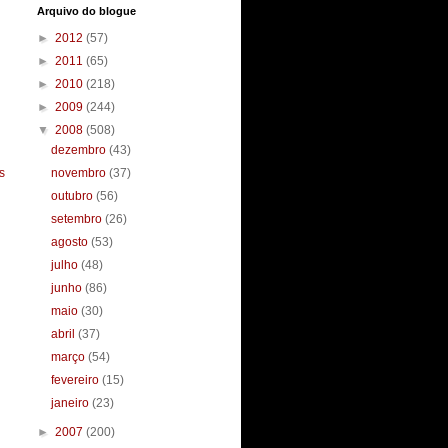
Arquivo do blogue
►
2012
(57)
►
2011
(65)
►
2010
(218)
►
2009
(244)
▼
2008
(508)
dezembro
(43)
s
novembro
(37)
outubro
(56)
setembro
(26)
agosto
(53)
julho
(48)
junho
(86)
maio
(30)
abril
(37)
março
(54)
fevereiro
(15)
janeiro
(23)
►
2007
(200)