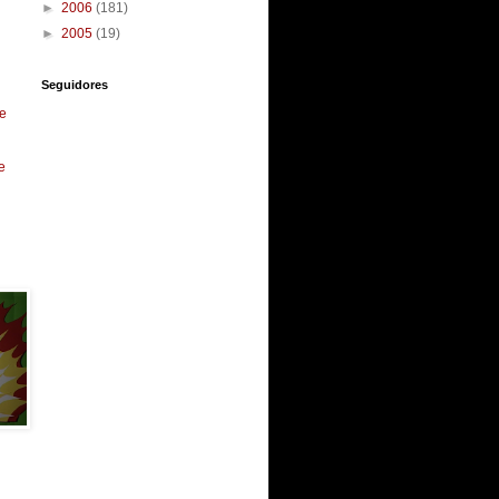
►
2006
(181)
►
2005
(19)
Seguidores
e
e