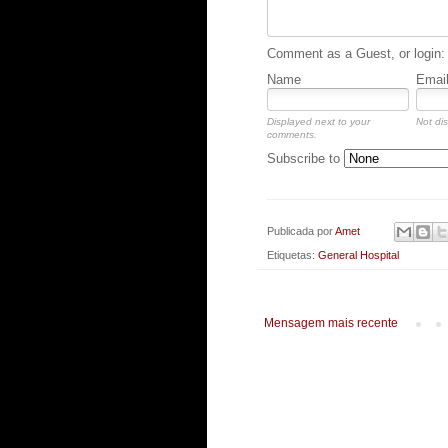
Comment as a Guest, or login:
Name
Emai
Displayed next to your
Not dis
comments.
Subscribe to
Publicada por
Amet
Etiquetas:
General Hospital
Mensagem mais recente