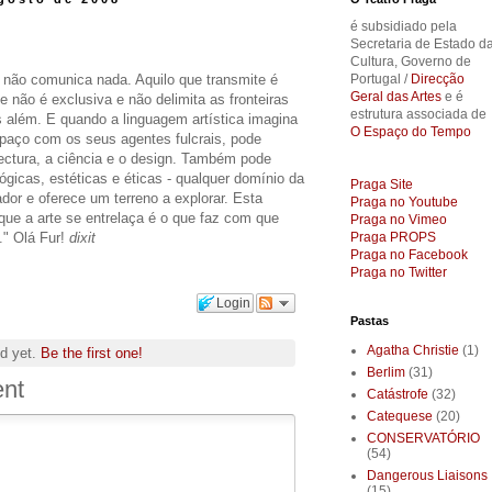
é subsidiado pela
Secretaria de Estado d
Cultura, Governo de
 não comunica nada. Aquilo que transmite é
Portugal /
Direcção
Geral das Artes
e é
te não é exclusiva e não delimita as fronteiras
estrutura associada de
 além. E quando a linguagem artística imagina
O Espaço do Tempo
spaço com os seus agentes fulcrais, pode
tectura, a ciência e o design. Também pode
lógicas, estéticas e éticas - qualquer domínio da
Praga Site
dor e oferece um terreno a explorar. Esta
Praga no Youtube
que a arte se entrelaça é o que faz com que
Praga no Vimeo
." Olá Fur!
dixit
Praga PROPS
Praga no Facebook
Praga no Twitter
Login
Pastas
Agatha Christie
(1)
d yet.
Be the first one!
Berlim
(31)
nt
Catástrofe
(32)
Catequese
(20)
CONSERVATÓRIO
(54)
Dangerous Liaisons
(15)