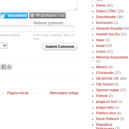
Demo
(62)
Diário CITAC
(26)
Discotheater
(38)
l
Website (optional)
Eurovision
(1)
General Hospital
(40
Hamlet Sou Eu
(11)
played publicly.
If you have a website, link to it
here.
Isaac
(3)
Israel
(33)
Submit Comment
Livros
(21)
Meninas Assassinas
(1)
Mexico
(4)
O Avarento
(22)
Oil Ain't All J.R.
(69)
Old School
(6)
Opinion maker
(37)
Página inicial
Mensagem antiga
Pollock
(2)
praga on tour
(1)
praga rules
(1)
Público-Alvo
(6)
René Pollesch
(3)
República
Portuguesa
(2)