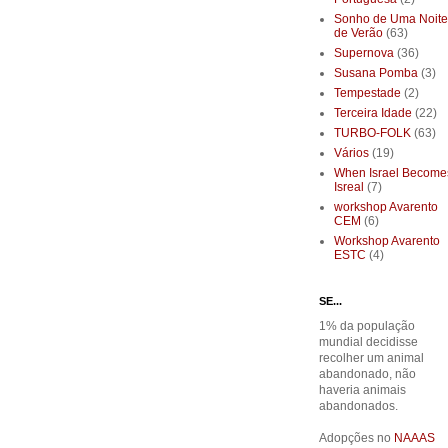
Sonho de Uma Noite
de Verão
(63)
Supernova
(36)
Susana Pomba
(3)
Tempestade
(2)
Terceira Idade
(22)
TURBO-FOLK
(63)
Vários
(19)
When Israel Become
Isreal
(7)
workshop Avarento
CEM
(6)
Workshop Avarento
ESTC
(4)
SE...
1% da população
mundial decidisse
recolher um animal
abandonado, não
haveria animais
abandonados.
Adopções no
NAAAS