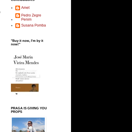
Amet
a
Pedro Zegre
Penim
Susana Pomba
"Buy it now, I'm by it
now!"
PRAGA IS GIVING YOU
PROPS