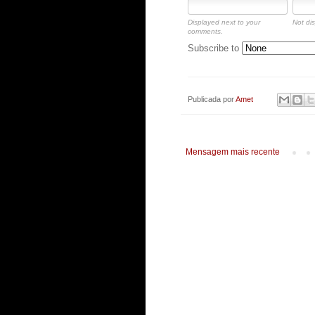
Displayed next to your
Not dis
comments.
Subscribe to
Publicada por
Amet
Mensagem mais recente