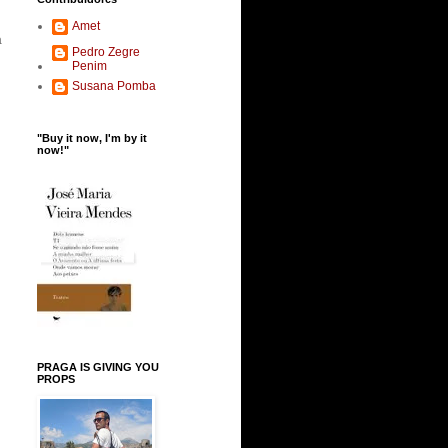
Amet
a
Pedro Zegre
Penim
Susana Pomba
"Buy it now, I'm by it
now!"
PRAGA IS GIVING YOU
PROPS