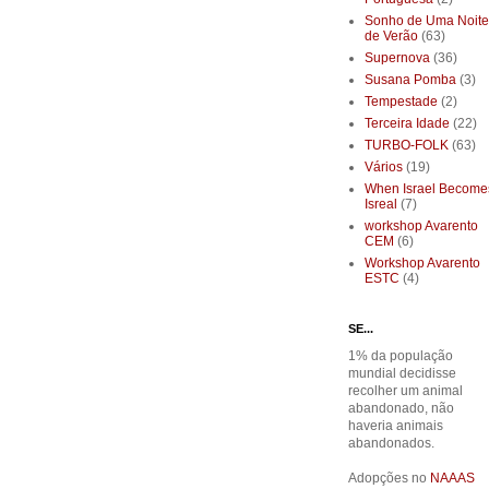
Sonho de Uma Noite
de Verão
(63)
Supernova
(36)
Susana Pomba
(3)
Tempestade
(2)
Terceira Idade
(22)
TURBO-FOLK
(63)
Vários
(19)
When Israel Become
Isreal
(7)
workshop Avarento
CEM
(6)
Workshop Avarento
ESTC
(4)
SE...
1% da população
mundial decidisse
recolher um animal
abandonado, não
haveria animais
abandonados.
Adopções no
NAAAS