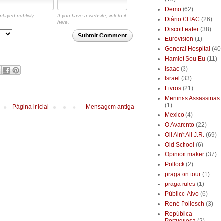
Demo
(62)
played publicly.
If you have a website, link to it
Diário CITAC
(26)
here.
Discotheater
(38)
Submit Comment
Eurovision
(1)
General Hospital
(40
Hamlet Sou Eu
(11)
Isaac
(3)
Israel
(33)
Livros
(21)
Meninas Assassinas
(1)
Página inicial
Mensagem antiga
Mexico
(4)
O Avarento
(22)
Oil Ain't All J.R.
(69)
Old School
(6)
Opinion maker
(37)
Pollock
(2)
praga on tour
(1)
praga rules
(1)
Público-Alvo
(6)
René Pollesch
(3)
República
Portuguesa
(2)