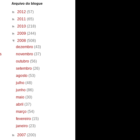
Arquivo do blogue
►
2012
(57)
►
2011
(65)
►
2010
(218)
►
2009
(244)
▼
2008
(508)
dezembro
(43)
s
novembro
(37)
outubro
(56)
setembro
(26)
agosto
(53)
julho
(48)
junho
(86)
maio
(30)
abril
(37)
março
(54)
fevereiro
(15)
janeiro
(23)
►
2007
(200)