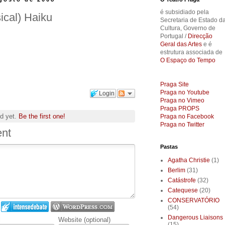
é subsidiado pela
cal) Haiku
Secretaria de Estado d
Cultura, Governo de
Portugal /
Direcção
Geral das Artes
e é
estrutura associada de
O Espaço do Tempo
Praga Site
Praga no Youtube
Login
Praga no Vimeo
Praga PROPS
d yet.
Be the first one!
Praga no Facebook
Praga no Twitter
nt
Pastas
Agatha Christie
(1)
Berlim
(31)
Catástrofe
(32)
Catequese
(20)
CONSERVATÓRIO
(54)
Dangerous Liaisons
l
Website (optional)
(15)