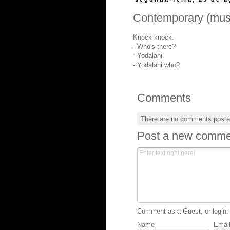
Contemporary (musi
Knock knock.
- Who's there?
- Yodalahi.
- Yodalahi who?
Comments
There are no comments poste
Post a new comme
Comment as a Guest, or login:
Name
Emai