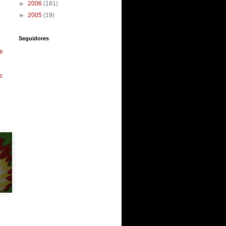
►
2006
(181)
►
2005
(19)
Seguidores
e
e