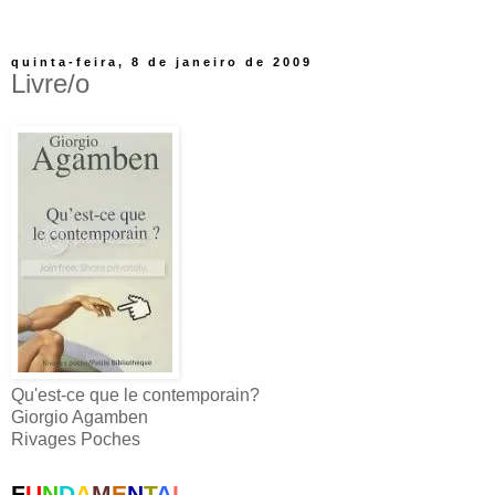
quinta-feira, 8 de janeiro de 2009
Livre/o
Qu'est-ce que le contemporain?
Giorgio Agamben
Rivages Poches
F
U
N
D
A
M
E
N
T
A
L
.