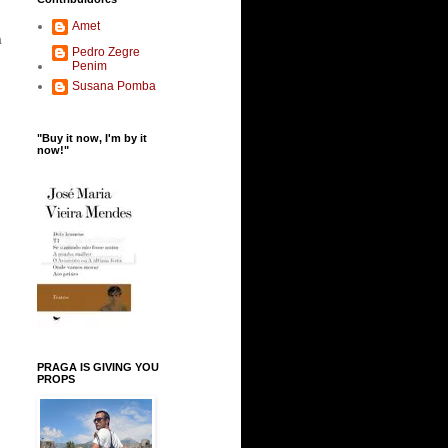
Amet
a
Pedro Zegre
Penim
Susana Pomba
"Buy it now, I'm by it
now!"
PRAGA IS GIVING YOU
PROPS