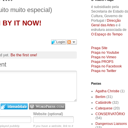
é subsidiado pela
ito muito especial)
Secretaria de Estado d
Cultura, Governo de
Portugal /
Direcção
M BY IT NOW!
Geral das Artes
e é
estrutura associada de
O Espaço do Tempo
Login
Praga Site
Praga no Youtube
d yet.
Be the first one!
Praga no Vimeo
Praga PROPS
nt
Praga no Facebook
Praga no Twitter
Pastas
Agatha Christie
(1)
Berlim
(31)
Catástrofe
(32)
Catequese
(20)
l
Website (optional)
CONSERVATÓRIO
(54)
Dangerous Liaisons
played publicly.
If you have a website, link to it
(15)