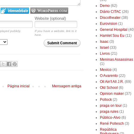
Demo
(62)
Diário CITAC
(26)
Discotheater
(38)
l
Website (optional)
Eurovision
(1)
General Hospital
(40
played publicly.
If you have a website, link to it
here.
Hamlet Sou Eu
(11)
Isaac
(3)
Submit Comment
Israel
(33)
Livros
(21)
Meninas Assassinas
(1)
Mexico
(4)
O Avarento
(22)
Oil Ain't All J.R.
(69)
Página inicial
Mensagem antiga
Old School
(6)
Opinion maker
(37)
Pollock
(2)
praga on tour
(1)
praga rules
(1)
Público-Alvo
(6)
René Pollesch
(3)
República
Portuguesa
(2)