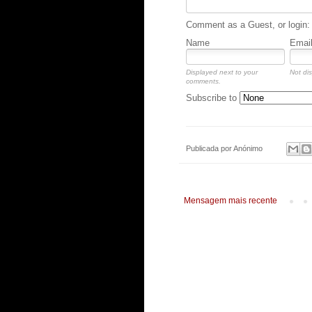
Comment as a Guest, or login:
Name
Emai
Displayed next to your
Not dis
comments.
Subscribe to
Publicada por
Anónimo
Mensagem mais recente