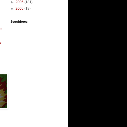
►
2006
(181)
►
2005
(19)
Seguidores
e
e