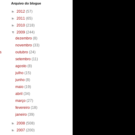
Arquivo do blogue
►
2012
(57)
►
2011
(65)
►
2010
(218)
▼
2009
(244)
dezembro
(8)
novembro
(33)
s
outubro
(24)
setembro
(11)
agosto
(8)
julho
(15)
junho
(8)
maio
(19)
abril
(34)
março
(27)
fevereiro
(18)
janeiro
(39)
►
2008
(508)
►
2007
(200)