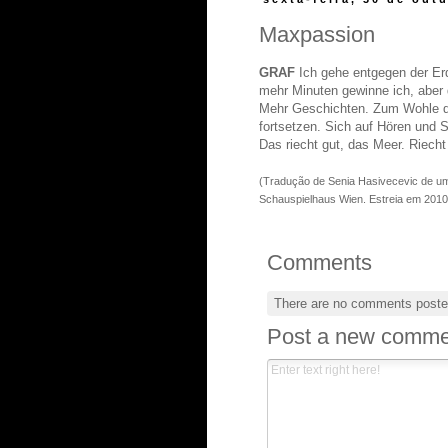
Maxpassion
GRAF
Ich gehe entgegen der E
mehr Minuten gewinne ich, aber d
Mehr Geschichten. Zum Wohle des
fortsetzen. Sich auf Hören und
Das riecht gut, das Meer. Riecht
(Tradução de Senia Hasivecevic de u
Schauspielhaus Wien. Estreia em 2010
Comments
There are no comments poste
Post a new comme