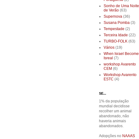
Sonho de Uma Noite
de Verão
(63)
Supernova
(36)
Susana Pomba
(3)
Tempestade
(2)
Terceira Idade
(22)
TURBO-FOLK
(63)
Vários
(19)
When Israel Become
Isreal
(7)
workshop Avarento
CEM
(6)
Workshop Avarento
ESTC
(4)
SE...
1% da população
mundial decidisse
recolher um animal
abandonado, não
haveria animais
abandonados.
Adopções no
NAAAS