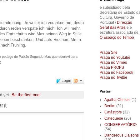
é subsidiado pela
Secretaria de Estado d
Cultura, Governo de
rdumdrehung. Je weiter ich vorankomme, desto
Portugal /
Direcção
Geral das Artes
e é
urch reden verspäte ich mich. Ich will mehr.
estrutura associada de
 Fortschritts wird Max seinen Weg in Stille
O Espaço do Tempo
 Sehen beschränken. Und aufs Riechen. Mmm.
 nach Frühling.
Praga Site
m pedaço de Paixão Segundo Max que escrevi para
Praga no Youtube
)
Praga no Vimeo
Praga PROPS
Praga no Facebook
Praga no Twitter
Login
Pastas
d yet.
Be the first one!
Agatha Christie
(1)
nt
Berlim
(31)
Catástrofe
(32)
Catequese
(20)
CONSERVATÓRIO
(54)
Dangerous Liaisons
(15)