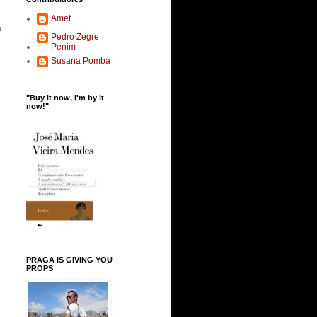
Amet
a
Pedro Zegre
Penim
Susana Pomba
"Buy it now, I'm by it
now!"
PRAGA IS GIVING YOU
PROPS