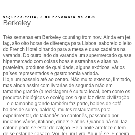
segunda-feira, 2 de novembro de 2009
Berkeley
Três semanas em Berkeley counting from now. Ainda em jet
lag, são oito horas de diferença para Lisboa, saboreio o leito
do French Hotel olhando para a mesa e duas cadeiras na
varanda. Do outro lado da varanda um supermercado quase
hipermercado com coisas boas e estranhas e altas na
prateleira, produtos de qualidade, alguns exóticos, vários
países representados e gastronomia variada.
Hoje um passeio até ao centro. Não muito extenso, limitado,
mas ainda assim com livrarias de segunda mão em
tamanho grande (a reciclagem é cultura local, bem como os
produtos biológicos e ecológicos o que faz disto civilização
– e o tamanho grande também faz parte, baldes de café,
baldes de sumo, baldes), muitos restaurantes para
experimentar, do tailandês ao cantonês, passando por
indianos vários, italiano, diners e afins. Quando há sol, faz
calor e pode-se estar de calção. Pela noite arrefece e tem
de se estar de casaco. Vou ler um livro. Aqui lê-se. E cheira