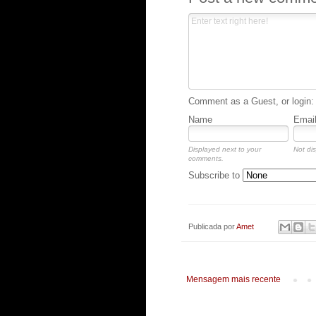
Comment as a Guest, or login:
Name
Emai
Displayed next to your
Not dis
comments.
Subscribe to
Publicada por
Amet
Mensagem mais recente