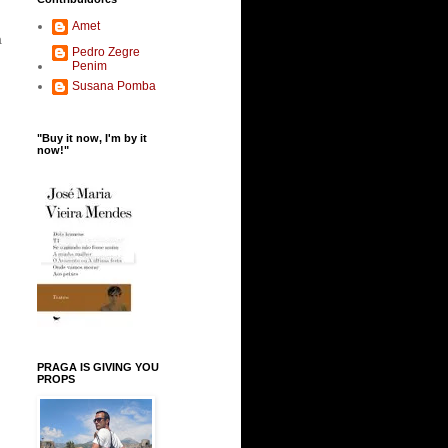
Amet
a
Pedro Zegre
Penim
Susana Pomba
"Buy it now, I'm by it
now!"
PRAGA IS GIVING YOU
PROPS