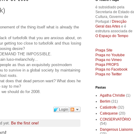
é subsidiado pela
k)
Secretaria de Estado d
Cultura, Governo de
Portugal /
Direcção
Geral das Artes
e é
nement of the thing itself what is already the
estrutura associada de
O Espaço do Tempo
 lack of turbofolk that you are anxious about, on
our getting too close to turbofolk and thus losing
 loosing desire?
Praga Site
 DEMAND THE IMPOSSIBLE.
Praga no Youtube
lain luso-melancholy...
Praga no Vimeo
 people as thus an exquisitely postmodern
Praga PROPS
Praga no Facebook
u to survive in a global society by maintaining
Praga no Twitter
lost roots.
What does that dead person want? What does he
o say to me?
Pastas
, we should do for 2008.
Agatha Christie
(1)
Berlim
(31)
Catástrofe
(32)
Login
Catequese
(20)
CONSERVATÓRIO
d yet.
Be the first one!
(54)
Dangerous Liaisons
nt
(15)