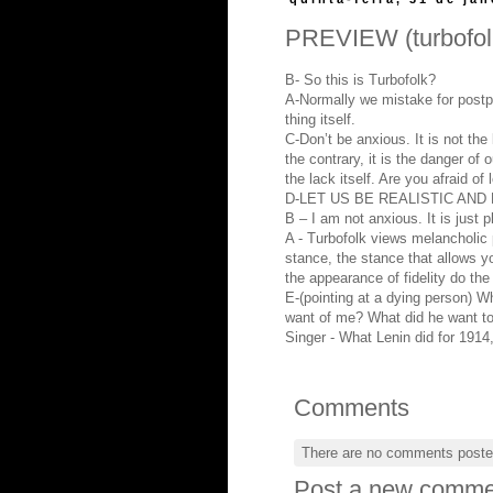
PREVIEW (turbofol
B- So this is Turbofolk?
A-Normally we mistake for postpo
thing itself.
C-Don’t be anxious. It is not the
the contrary, it is the danger of 
the lack itself. Are you afraid of
D-LET US BE REALISTIC AND
B – I am not anxious. It is just p
A - Turbofolk views melancholic
stance, the stance that allows yo
the appearance of fidelity do the 
E-(pointing at a dying person) 
want of me? What did he want t
Singer - What Lenin did for 1914
Comments
There are no comments poste
Post a new comme