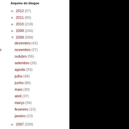
Arquivo do blogue
►
2012
(57)
►
2011
(65)
►
2010
(218)
►
2009
(244)
▼
2008
(508)
dezembro
(43)
s
novembro
(37)
outubro
(56)
setembro
(26)
agosto
(53)
julho
(48)
junho
(86)
maio
(30)
abril
(37)
março
(54)
fevereiro
(15)
janeiro
(23)
►
2007
(200)