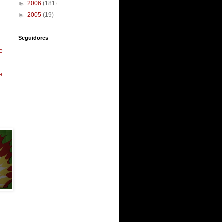
►
2006
(181)
►
2005
(19)
Seguidores
e
e