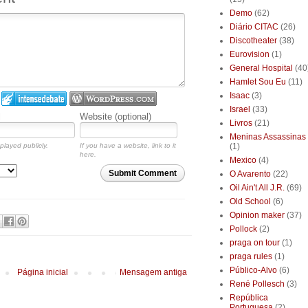
Demo
(62)
Diário CITAC
(26)
Discotheater
(38)
Eurovision
(1)
General Hospital
(40
Hamlet Sou Eu
(11)
Isaac
(3)
Israel
(33)
l
Website (optional)
Livros
(21)
Meninas Assassinas
played publicly.
If you have a website, link to it
(1)
here.
Mexico
(4)
Submit Comment
O Avarento
(22)
Oil Ain't All J.R.
(69)
Old School
(6)
Opinion maker
(37)
Pollock
(2)
praga on tour
(1)
praga rules
(1)
Público-Alvo
(6)
Página inicial
Mensagem antiga
René Pollesch
(3)
República
Portuguesa
(2)