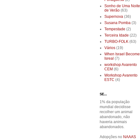
Sonho de Uma Noite
de Verão
(63)
Supernova
(36)
Susana Pomba
(3)
Tempestade
(2)
Terceira Idade
(22)
TURBO-FOLK
(63)
Vários
(19)
When Israel Become
Isreal
(7)
workshop Avarento
CEM
(6)
Workshop Avarento
ESTC
(4)
SE...
1% da população
mundial decidisse
recolher um animal
abandonado, não
haveria animais
abandonados.
Adopções no
NAAAS