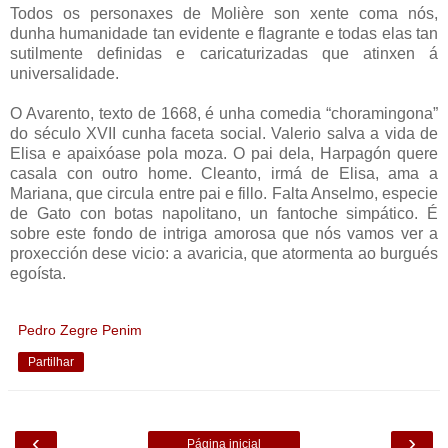
Todos os personaxes de Molière son xente coma nós,
dunha humanidade tan evidente e flagrante e todas elas tan
sutilmente definidas e caricaturizadas que atinxen á
universalidade.
O Avarento, texto de 1668, é unha comedia “choramingona”
do século XVII cunha faceta social. Valerio salva a vida de
Elisa e apaixóase pola moza. O pai dela, Harpagón quere
casala con outro home. Cleanto, irmá de Elisa, ama a
Mariana, que circula entre pai e fillo. Falta Anselmo, especie
de Gato con botas napolitano, un fantoche simpático. É
sobre este fondo de intriga amorosa que nós vamos ver a
proxección dese vicio: a avaricia, que atormenta ao burgués
egoísta.
Pedro Zegre Penim
Partilhar
‹
›
Página inicial