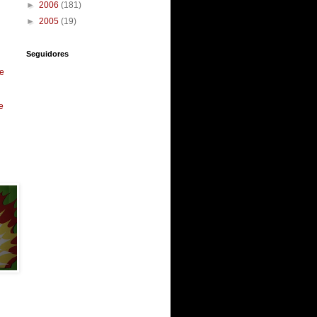
►
2006
(181)
►
2005
(19)
Seguidores
e
e