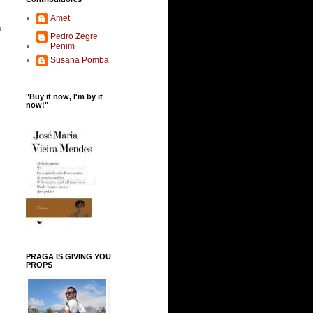
Amet
a
Pedro Zegre
Penim
Susana Pomba
"Buy it now, I'm by it
now!"
PRAGA IS GIVING YOU
PROPS