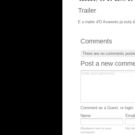
Trailer
E o trailer d'O Avarento já está d
Comments
There are no comments poste
Post a new comme
Comment as a Guest, or login:
Name
Emai
Displayed next to your
Not dis
comments.