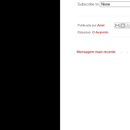
Subscribe to
Publicada por
Amet
Etiquetas:
O Avarento
Mensagem mais recente