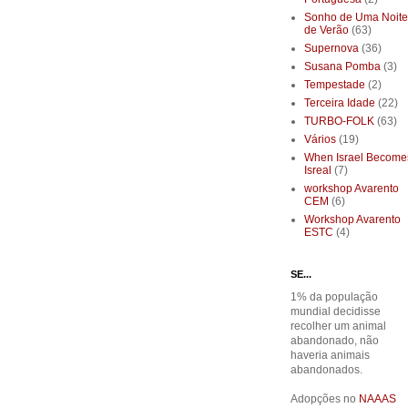
Sonho de Uma Noite
de Verão
(63)
Supernova
(36)
Susana Pomba
(3)
Tempestade
(2)
Terceira Idade
(22)
TURBO-FOLK
(63)
Vários
(19)
When Israel Become
Isreal
(7)
workshop Avarento
CEM
(6)
Workshop Avarento
ESTC
(4)
SE...
1% da população
mundial decidisse
recolher um animal
abandonado, não
haveria animais
abandonados.
Adopções no
NAAAS