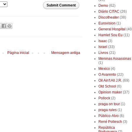
Submit Comment
Demo
(62)
Diário CITAC
(26)
Discotheater
(38)
Eurovision
(1)
General Hospital
(40
Hamlet Sou Eu
(11)
Isaac
(3)
Israel
(33)
Página inicial
Mensagem antiga
Livros
(21)
Meninas Assassinas
(1)
Mexico
(4)
O Avarento
(22)
Oil Ain't All J.R.
(69)
Old School
(6)
Opinion maker
(37)
Pollock
(2)
praga on tour
(1)
praga rules
(1)
Público-Alvo
(6)
René Pollesch
(3)
República
Portuguesa
(2)