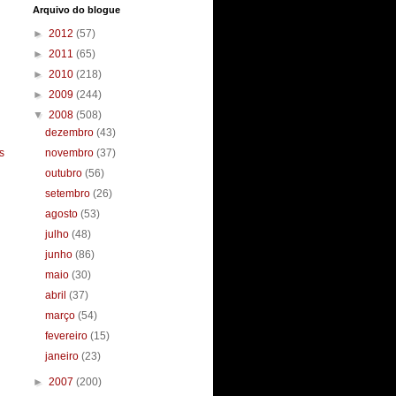
Arquivo do blogue
►
2012
(57)
►
2011
(65)
►
2010
(218)
►
2009
(244)
▼
2008
(508)
dezembro
(43)
s
novembro
(37)
outubro
(56)
setembro
(26)
agosto
(53)
julho
(48)
junho
(86)
maio
(30)
abril
(37)
março
(54)
fevereiro
(15)
janeiro
(23)
►
2007
(200)