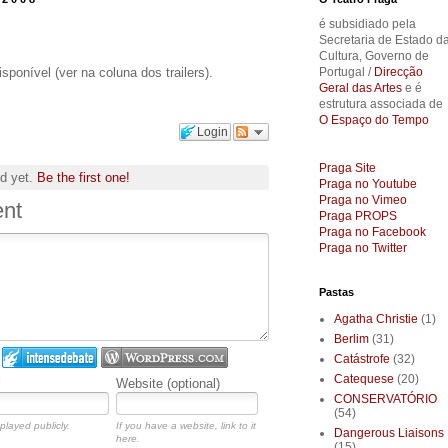
é subsidiado pela
Secretaria de Estado d
Cultura, Governo de
isponível (ver na coluna dos trailers).
Portugal /
Direcção
Geral das Artes
e é
estrutura associada de
O Espaço do Tempo
Login
Praga Site
d yet.
Be the first one!
Praga no Youtube
Praga no Vimeo
nt
Praga PROPS
Praga no Facebook
Praga no Twitter
Pastas
Agatha Christie
(1)
Berlim
(31)
Catástrofe
(32)
Catequese
(20)
l
Website (optional)
CONSERVATÓRIO
(54)
played publicly.
If you have a website, link to it
Dangerous Liaisons
here.
(15)