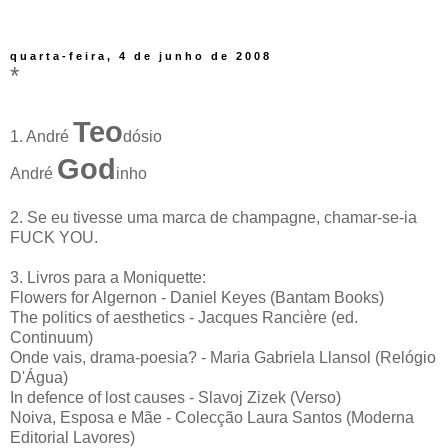
quarta-feira, 4 de junho de 2008
*
Teo
1. André
dósio
God
André
inho
2. Se eu tivesse uma marca de champagne, chamar-se-ia
FUCK YOU.
3. Livros para a Moniquette:
Flowers for Algernon - Daniel Keyes (Bantam Books)
The politics of aesthetics - Jacques Rancière (ed.
Continuum)
Onde vais, drama-poesia? - Maria Gabriela Llansol (Relógio
D'Água)
In defence of lost causes - Slavoj Zizek (Verso)
Noiva, Esposa e Mãe - Colecção Laura Santos (Moderna
Editorial Lavores)