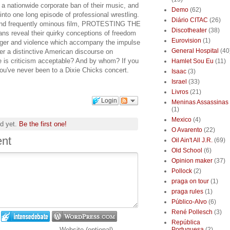
g a nationwide corporate ban of their music, and
Demo
(62)
into one long episode of professional wrestling.
Diário CITAC
(26)
, and frequently ominous film, PROTESTING THE
Discotheater
(38)
s reveal their quirky conceptions of freedom
Eurovision
(1)
anger and violence which accompany the impulse
General Hospital
(40
er a distinctive American discourse on
e is criticism acceptable? And by whom? If you
Hamlet Sou Eu
(11)
 you've never been to a Dixie Chicks concert.
Isaac
(3)
Israel
(33)
Livros
(21)
Login
Meninas Assassinas
(1)
Mexico
(4)
d yet.
Be the first one!
O Avarento
(22)
nt
Oil Ain't All J.R.
(69)
Old School
(6)
Opinion maker
(37)
Pollock
(2)
praga on tour
(1)
praga rules
(1)
Público-Alvo
(6)
René Pollesch
(3)
República
l
Website (optional)
Portuguesa
(2)