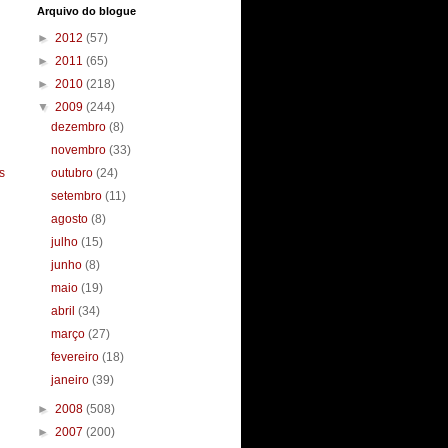
Arquivo do blogue
►
2012
(57)
►
2011
(65)
►
2010
(218)
▼
2009
(244)
dezembro
(8)
novembro
(33)
s
outubro
(24)
setembro
(11)
agosto
(8)
julho
(15)
junho
(8)
maio
(19)
abril
(34)
março
(27)
fevereiro
(18)
janeiro
(39)
►
2008
(508)
►
2007
(200)