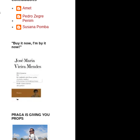
Amet
a
Pedro Zegre
Penim
Susana Pomba
"Buy it now, I'm by it
now!"
PRAGA IS GIVING YOU
PROPS