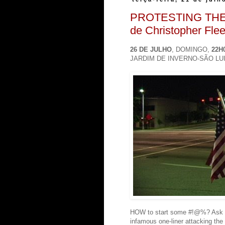
PROTESTING THE 
de Christopher Fle
26 DE JULHO
, DOMINGO,
22H
JARDIM DE INVERNO-SÃO LU
HOW to start some #!@%? Ask Di
infamous one-liner attacking the 