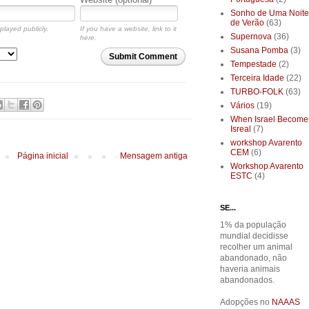
Sonho de Uma Noite
de Verão
(63)
played publicly.
If you have a website, link to it
Supernova
(36)
here.
Susana Pomba
(3)
Submit Comment
Tempestade
(2)
Terceira Idade
(22)
TURBO-FOLK
(63)
Vários
(19)
When Israel Become
Isreal
(7)
workshop Avarento
CEM
(6)
Página inicial
Mensagem antiga
Workshop Avarento
ESTC
(4)
SE...
1% da população
mundial decidisse
recolher um animal
abandonado, não
haveria animais
abandonados.
Adopções no
NAAAS