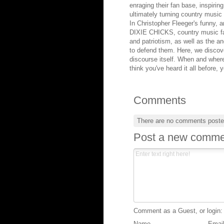
enraging their fan base, inspirin
ultimately turning country music 
In Christopher Fleeger's funny
DIXIE CHICKS, country music fan
and patriotism, as well as the 
to defend them. Here, we discov
discourse itself. When and wher
think you've heard it all before,
Comments
There are no comments poste
Post a new comme
Comment as a Guest, or login:
Name
Emai