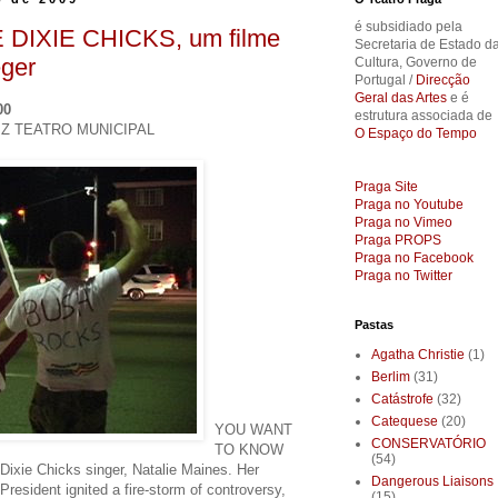
é subsidiado pela
DIXIE CHICKS, um filme
Secretaria de Estado d
eger
Cultura, Governo de
Portugal /
Direcção
Geral das Artes
e é
00
estrutura associada de
IZ TEATRO MUNICIPAL
O Espaço do Tempo
Praga Site
Praga no Youtube
Praga no Vimeo
Praga PROPS
Praga no Facebook
Praga no Twitter
Pastas
Agatha Christie
(1)
Berlim
(31)
Catástrofe
(32)
Catequese
(20)
YOU WANT
CONSERVATÓRIO
TO KNOW
(54)
xie Chicks singer, Natalie Maines. Her
Dangerous Liaisons
President ignited a fire-storm of controversy,
(15)