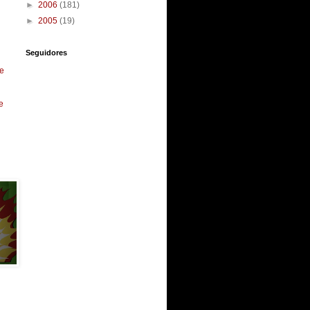
►
2006
(181)
►
2005
(19)
Seguidores
e
e