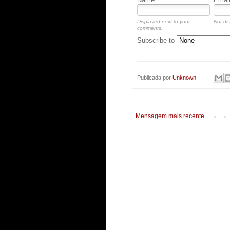
Displayed next to your
Not dis
comments.
Subscribe to
Publicada por
Unknown
Mensagem mais recente