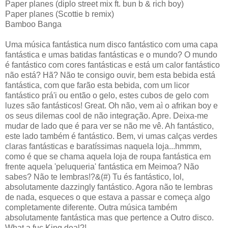
Paper planes (diplo street mix ft. bun b & rich boy)
Paper planes (Scottie b remix)
Bamboo Banga
Uma música fantástica num disco fantástico com uma capa
fantástica e umas batidas fantásticas e o mundo? O mundo
é fantástico com cores fantásticas e está um calor fantástico
não está? Hã? Não te consigo ouvir, bem esta bebida está
fantástica, com que farão esta bebida, com um licor
fantástico prá'i ou então o gelo, estes cubos de gelo com
luzes são fantásticos! Great. Oh não, vem aì o afrikan boy e
os seus dilemas cool de não integração. Apre. Deixa-me
mudar de lado que é para ver se não me vê. Ah fantástico,
este lado também é fantástico. Bem, vi umas calças verdes
claras fantásticas e baratíssimas naquela loja...hmmm,
como é que se chama aquela loja de roupa fantástica em
frente aquela 'peluqueria' fantástica em Meimoa? Não
sabes? Não te lembras!?&(#) Tu és fantástico, lol,
absolutamente dazzingly fantástico. Agora não te lembras
de nada, esqueces o que estava a passar e começa algo
completamente diferente. Outra música também
absolutamente fantástica mas que pertence a Outro disco.
What a fuc King deal?!